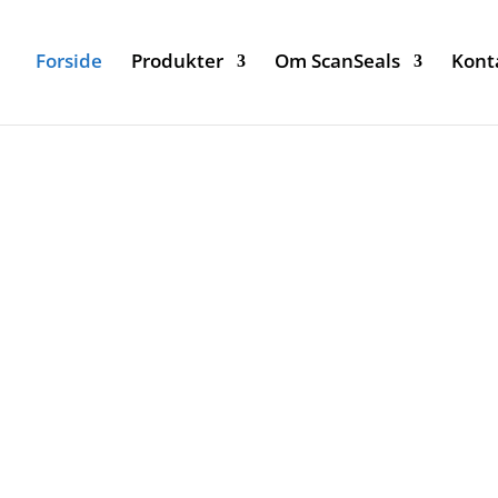
Forside
Produkter
Om ScanSeals
Kont
forsegling og
Vi er specialister