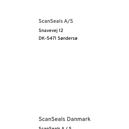
ScanSeals A/S
Snavevej 12
DK-5471 Søndersø
ScanSeals Danmark
ScanSeals A / S