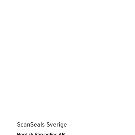
ScanSeals Sverige
Nordisk Försegling AB