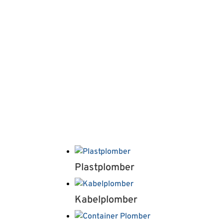
i ef
I tæt samarbejde med vore kunder og pro
forseglings sortiment omfatter løsninger
Plastplomber
Kabelplomber