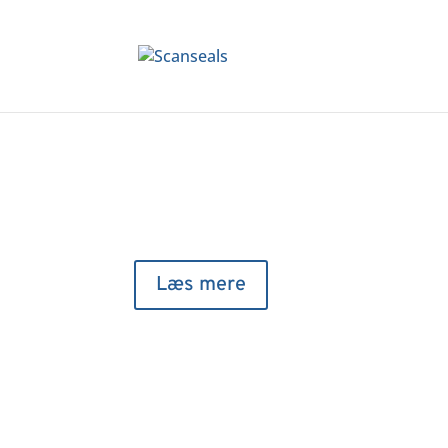
Specialist i sikkerheds
plombering
Læs mere