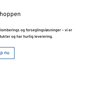
 shoppen
plomberings og forseglingsløsninger – vi er
kter og har hurtig leverering.
p nu